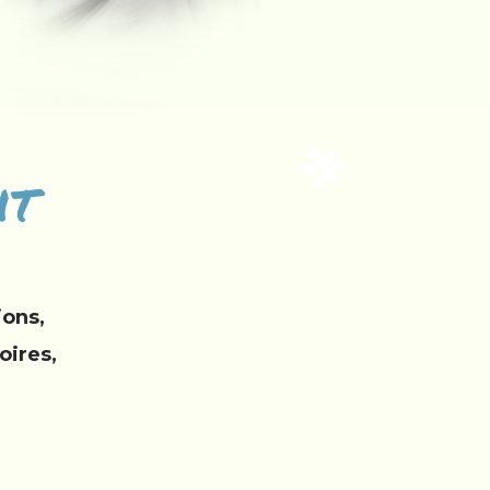
it
ions,
oires,