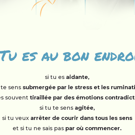
Tu es au bon endro
si tu es
aidante,
u te sens
submergée par le stress et les ruminat
 es souvent
tiraillée par des émotions contradict
si tu te sens
agitée,
si tu veux
arrêter de courir dans tous les sens
et si tu ne sais pas
par où commencer.