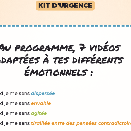
KIT D'URGENCE
Au programme, 7 vidéos
daptées à tes différents
émotionnels :
d je me sens
dispersée
d je me sens
envahie
d je me sens
agitée
d je me sens
tiraillée entre des pensées contradictoir