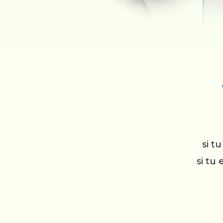
si t
si tu