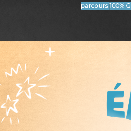
parcours
100% G