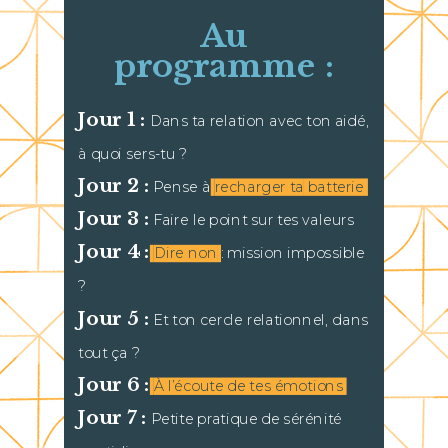
Au
programme :
Jour 1 :
Dans ta relation avec ton aidé,
à quoi sers-tu ?
Jour 2 :
Pense à
recharger ta
batterie
Jour 3 :
Faire le point sur tes valeurs
Jour 4 :
Dire non
: mission impossible
?
Jour 5 :
Et ton cercle relationnel, dans
tout ça ?
Jour 6 :
À l’écoute de tes émotions
Jour 7 :
Petite pratique de sérénité