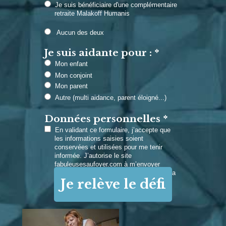
Je suis bénéficiaire d'une complémentaire
retraite Malakoff Humanis
Aucun des deux
Je suis aidante pour : *
Mon enfant
Mon conjoint
Mon parent
Autre (multi aidance, parent éloigné...)
Données personnelles *
En validant ce formulaire, j’accepte que
les informations saisies soient
conservées et utilisées pour me tenir
informée. J’autorise le site
fabuleusesaufoyer.com à m’envoyer
chaque matin un e-mail motivant pour ma
Je relève le défi
journée de maman. Je pourrai me
désabonner à tout moment.