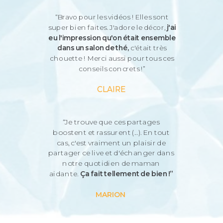
“Bravo pour les vidéos ! Elles sont
super bien faites. J'adore le décor,
j'ai
eu l'impression qu'on était ensemble
dans un salon de thé,
c'était très
chouette ! Merci aussi pour tous ces
conseils concrets !”
CLAIRE
“Je trouve que ces partages
boostent et rassurent (...). En tout
cas, c'est vraiment un plaisir de
partager ce live et d'échanger dans
notre quotidien de maman
aidante.
Ça fait tellement de bien !”
MARION