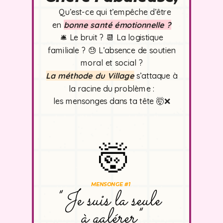
Qu’est-ce qui t’empêche d’être
en
bonne santé émotionnelle ?
🛎️ Le bruit ? 📆 La logistique
familiale ? 😓 L’absence de soutien
moral et social ?
La méthode
du Village
s’attaque à
la racine du problème :
les mensonges dans ta tête 🤯❌
🤯
MENSONGE #1
" Je suis la seule
à galérer"