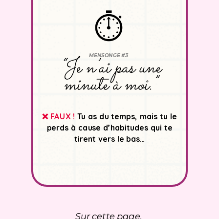
⏱️
MENSONGE #3
“Je n’ai pas une
minute à moi.”
❌ FAUX !
Tu as du temps, mais tu le
perds à cause d’habitudes qui te
tirent vers le bas…
Sur cette page,