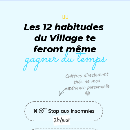
🙆‍♀️
Les 12 habitudes
du Village
te
feront même
gagner du temps
Chiffres directement
tirés de mon
expérience personnelle
😅
❌ 😴 Stop aux insomnies
2h/jour