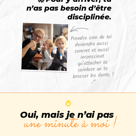
n’as pas besoin d’être
disciplinée.
Prendre soin de toi
deviendra aussi
concret et aussi
inconscient
qu’attacher ta
ceinture ou te
brosser les dents !
🪥
⏱️
Oui, mais je n’ai pas
une minute à moi !