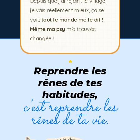
Depuis que j’ai rejoint le Village,
je vais réellement mieux, ça se
voit,
tout le monde me le dit !
Même ma psy
m’a trouvée
changée !
🔥
Reprendre les
rênes de tes
habitudes,
c’est reprendre les
rênes de ta vie.