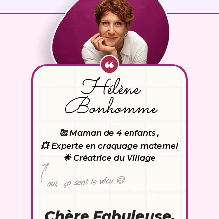
Hélène
Bonhomme
🥰 M
aman de 4 enfants
,
💥 E
xperte en craquage maternel
🌟
Créatrice du Village
ça sent le vécu 😅
oui,
Chère Fabuleuse,