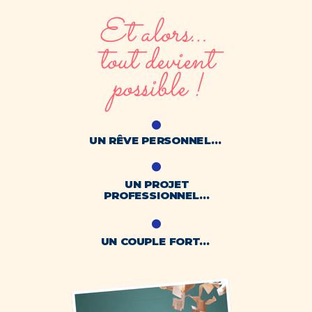
Et alors…
tout devient
possible !
UN RÊVE PERSONNEL…
UN PROJET
PROFESSIONNEL…
UN COUPLE FORT…