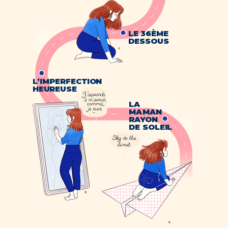
LE 36ÈME
DESSOUS
L’IMPERFECTION
HEUREUSE
LA
MAMAN
RAYON
DE SOLEIL