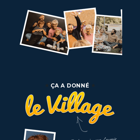
⭐️
⭐️
ÇA A DONNÉ