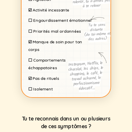
ralentir, tu n’arrives pas
à te relaxer
☑️
Activité incessante
⬜️
Engourdissement
émotionnel
Tu te sens
distante
⬜️
Priorités mal ordonnées
(de toi-même et
des autres)
☑️
Manque de soin pour ton
corps
⬜️
Comportements
Instagram, Netflix, le
chocolat, les chips, le
échappatoires
shopping, le café, le
travail acharné, le
☑️
Pas de rituels
perfectionnisme
éducatif…
⬜️
Isolement
Tu te reconnais dans un ou plusieurs
de ces symptômes ?