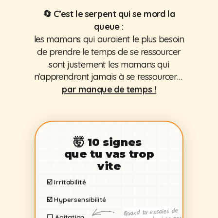
🔄 C’est le serpent qui se mord la
queue :
les mamans qui auraient le plus besoin
de prendre le temps de se ressourcer
sont justement les mamans qui
n’apprendront jamais à se ressourcer…
par manque de temps !
🤯 10 signes
que
tu vas trop
vite
☑️ Irritabilité
☑️
Hypersensibilité
Quand tu essaies de
⬜️
Agitation