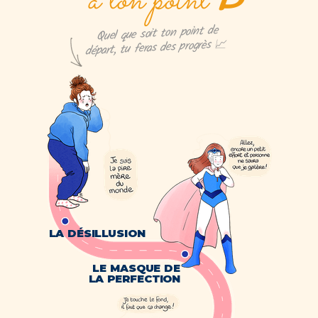
à ton point
Quel que soit ton point de
départ, tu feras des progrès 📈
LA DÉSILLUSION
LE MASQUE DE
LA PERFECTION