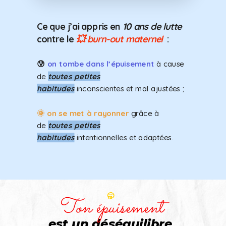
Ce que j’ai appris en
10 ans de lutte
contre le
💥
burn-out maternel
:
😰
on tombe dans l’épuisement
à cause
de
toutes petites
habitudes
inconscientes et mal ajustées ;
🌞
on se met à
rayonner
grâce à
de
toutes petites
habitudes
intentionnelles et adaptées.
🥱
Ton épuisement
est un déséquilibre