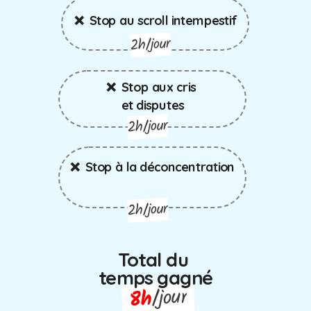
❌ Stop au scroll intempestif
2h/jour
❌ Stop aux cris
et disputes
2h/jour
❌ Stop à la déconcentration
2h/jour
Total
du
temps gagné
/jour
h
8