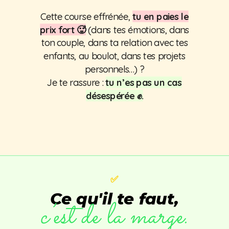
Cette course effrénée,
tu en paies le
prix fort 🥵
(dans tes émotions, dans
ton couple, dans ta relation avec tes
enfants, au boulot, dans tes projets
personnels…) ?
Je te rassure :
tu n’es pas un cas
désespérée ✊.
✅
Ce qu'il te faut,
c’est de la marge.