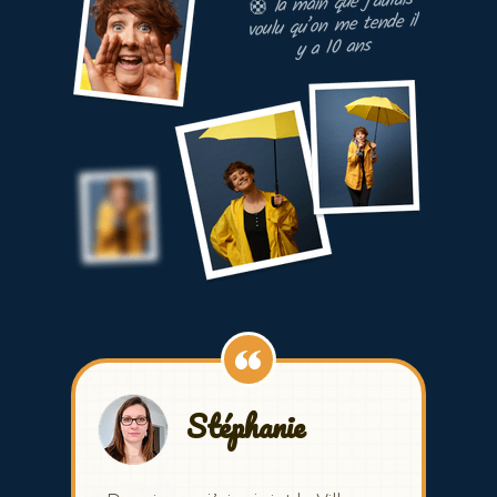
la main que j’aurais
🛟
voulu qu’on me tende il
y a 10 ans
Stéphanie