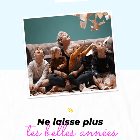
🦄
Ne laisse plus
tes belles années