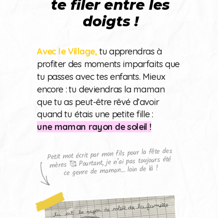
te filer entre les
doigts !
Avec le Village,
tu apprendras à
profiter des moments imparfaits que
tu passes avec tes enfants. Mieux
encore : tu deviendras la maman
que tu as peut-être rêvé d’avoir
quand tu étais une petite fille :
une maman rayon de soleil !
Petit mot écrit par mon fils pour la fête des
mères 🥰 Pourtant, je n’ai pas toujours été
ce genre de maman… loin de là !