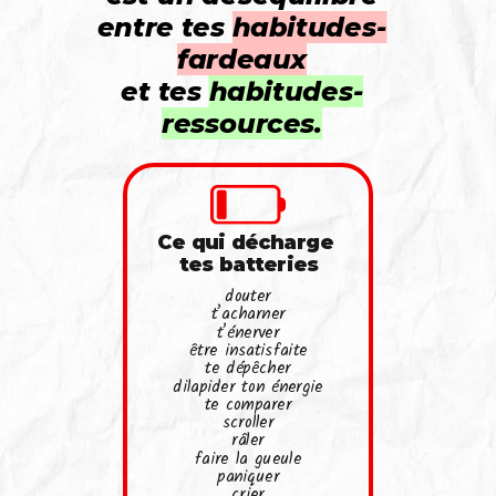
entre tes
habitudes-
fardeaux
et tes
habitudes-
ressources
.
Ce qui décharge
tes batteries
douter
t’acharner
t’énerver
être insatisfaite
te dépêcher
dilapider ton énergie
te comparer
scroller
râler
faire la gueule
paniquer
crier