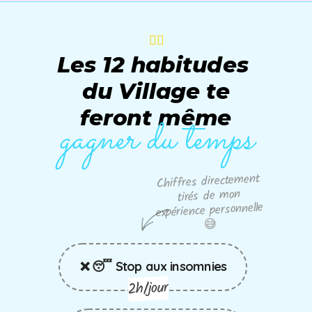
🙆‍♀️
Les 12 habitudes
du Village
te
feront même
gagner du temps
Chiffres directement
tirés de mon
expérience personnelle
😅
❌ 😴 Stop aux insomnies
2h/jour