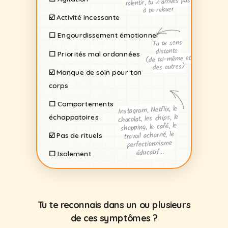
ralentir, tu n’arrives pas
à te relaxer
☑️
Activité incessante
⬜️
Engourdissement
émotionnel
Tu te sens
distante
⬜️
Priorités mal ordonnées
(de toi-même et
des autres)
☑️
Manque de soin pour ton
corps
⬜️
Comportements
Instagram, Netflix, le
chocolat, les chips, le
échappatoires
shopping, le café, le
travail acharné, le
☑️
Pas de rituels
perfectionnisme
éducatif…
⬜️
Isolement
Tu te reconnais dans un ou plusieurs
de ces symptômes ?