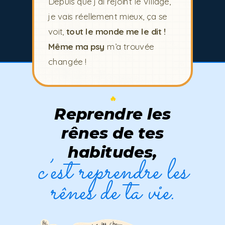
Depuis que j’ai rejoint le Village,
je vais réellement mieux, ça se
voit,
tout le monde me le dit !
Même ma psy
m’a trouvée
changée !
🔥
Reprendre les
rênes de tes
habitudes,
c’est reprendre les
rênes de ta vie.