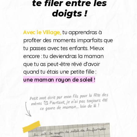
te filer entre les
doigts !
Avec le Village,
tu apprendras à
profiter des moments imparfaits que
tu passes avec tes enfants. Mieux
encore : tu deviendras la maman
que tu as peut-être rêvé d’avoir
quand tu étais une petite fille :
une maman rayon de soleil !
Petit mot écrit par mon fils pour la fête des
mères 🥰 Pourtant, je n’ai pas toujours été
ce genre de maman… loin de là !