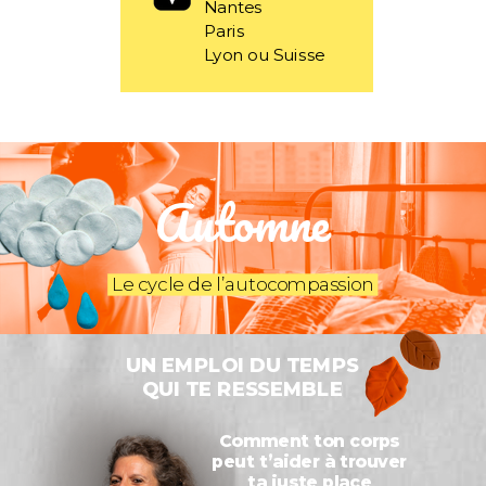
Nantes
Paris
Lyon ou Suisse
Automne
Le cycle de l’autocompassion
UN EMPLOI DU TEMPS
QUI TE RESSEMBLE
Comment ton corps
peut t’aider à trouver
ta juste place