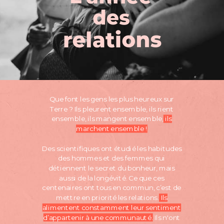
Que font les gens les plus heureux sur
Terre ? Ils pleurent ensemble, ils rient
ensemble, ils mangent ensemble,
ils
marchent ensemble !
Des scientifiques ont étudié les habitudes
des hommes et des femmes qui
détiennent le secret du bonheur, mais
aussi de la longévité. Ce que ces
centenaires ont tous en commun,
c’est de
mettre en priorité les relations.
Ils
alimentent constamment leur sentiment
d’appartenir à une communauté.
Ils n'ont