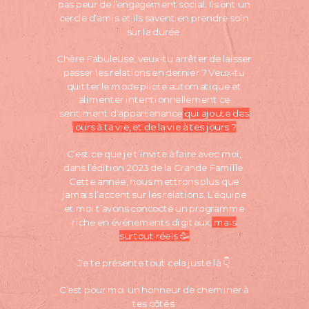
pas peur de l’engagement social. Ils ont un
cercle d’amis et ils savent en prendre soin
sur la durée.
Chère Fabuleuse, veux-tu arrêter de laisser
passer les relations en dernier ? Veux-tu
quitter le mode pilote automatique et
alimenter intentionnellement ce
sentiment d’appartenance
qui ajoute des
jours à ta vie, et de la vie à tes jours ?
C’est ce que je t’invite à faire avec moi,
dans l’édition 2023 de la Grande Famille.
Cette année, nous mettrons plus que
jamais l’accent sur les relations. L’équipe
et moi t’avons concocté un programme
riche en événements digitaux,
mais
surtout réels 🥳
Je te présente tout cela juste là 👇
C’est pour moi un honneur de cheminer à
tes côtés.