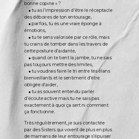
bonne copine » ?
.
tu as l’impression d’être le réceptacle
des déboires de ton entourage,
.
parfois, tu es une vraie éponge à
émotions,
.
tu te sens valorisée par ce rôle, mais
tu crains de tomber dans les travers de
cette posture d’aidante,
.
quand on te tient la jambe, tu ne sais
pas toujours mettre des limites,
.
tu voudrais faire le tri entre tes élans
bienveillants et le sentiment d’être
obligée d’aider,
.
tu as souvent entendu parler
d’écoute active mais tu ne sais pas
exactement à quoi ça sert ni comment
ça fonctionne.
Très régulièrement, je suis contactée
par des Sisters qui voient de plus en plus
de mamans de leur entourage s’épuiser