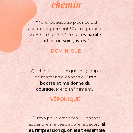
chemin
“Merci beaucoup pour ce bel
accompagnement ! J'ai regardé tes
vidéos très bien faites.
Les paroles
et le ton sont justes.”
DOMINIQUE
“Quelle fabulosité que ce groupe
de mamans aidantes qui
me
booste et me donne du
courage.
Merci infiniment.”
VÉRONIQUE
“Bravo pour les vidéos ! Elles sont
super bien faites. J'adore le décor,
j'ai
eu l'impression qu'on était ensemble