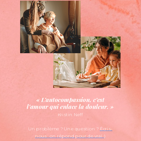
« L’autocompassion, c’est
l’amour qui enlace la douleur. »
Kristin Neff
Un problème ? Une question ?
Écris-
nous : on répond pour de vrai :)