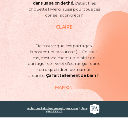
dans un salon de thé,
c'était très
chouette ! Merci aussi pour tous ces
conseils concrets !”
CLAIRE
“Je trouve que ces partages
boostent et rassurent (...). En tout
cas, c'est vraiment un plaisir de
partager ce live et d'échanger dans
notre quotidien de maman
aidante.
Ça fait tellement de bien !”
MARION
aidantes.fabuleusesaufoyer.com
I
Une
question ?