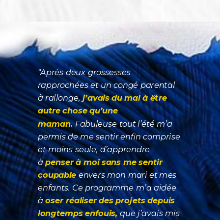
“Après deux grossesses
rapprochées et un congé parental
à rallonge,
j’avais du mal à être
autre chose qu’une
maman.
Fabuleuse tout l’été m’a
permis de me sentir enfin comprise
et moins seule, d’apprendre
à
penser à moi sans me sentir
coupable
envers mon mari et mes
enfants. Ce programme m’a aidée
à
oser réaliser des projets depuis
longtemps enfouis,
que j’avais mis