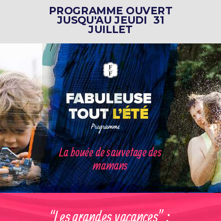
PROGRAMME OUVERT
JUSQU'AU JEUDI 31
JUILLET
La bouée de sauvetage des
mamans
“Les grandes
vacances”
: