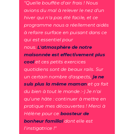
"Quelle bouffée d'air frais ! Nous
avions du mal à relever le nez d'un
hiver qui n'a pas été facile, et ce
programme nous a réellement aidés
à refaire surface en puisant dans ce
qui est essentiel pour
nous.
L'atmosphère de notre
maisonnée est effectivement plus
cool
et ces petits exercices
quotidiens sont de beaux rails. Sur
un certain nombre d'aspects,
je ne
suis plus la même maman
et ça fait
du bien à tout le monde :-) Je n'ai
qu'une hâte : continuer à mettre en
pratique mes découvertes ! Merci à
Hélène pour ce
boosteur de
bonheur familial
dont elle est
l'instigatrice !"