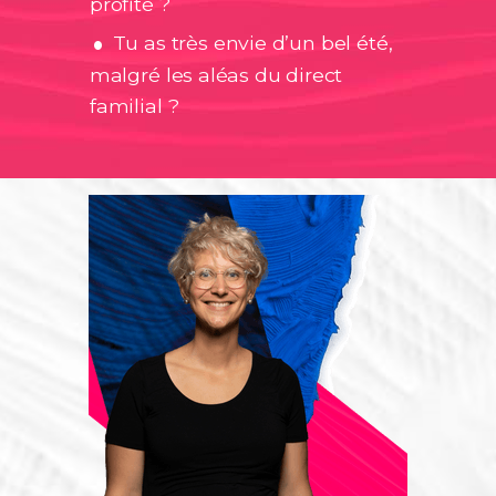
.
profité ?
Tu as très envie d’un bel été,
malgré les aléas du direct
familial ?