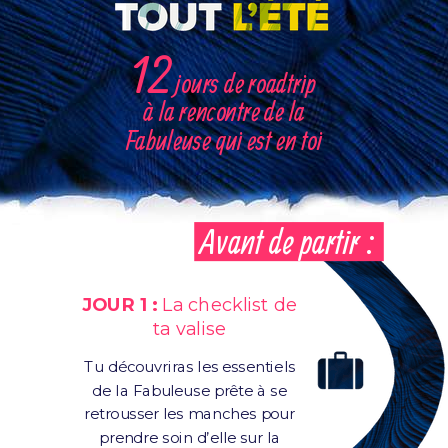
12
jours de roadtrip
à la rencontre de la
Fabuleuse qui est en toi
Avant de partir :
JOUR 1 :
La checklist de
ta valise
Tu découvriras les essentiels
de la Fabuleuse prête à se
retrousser les manches pour
prendre soin d’elle sur la