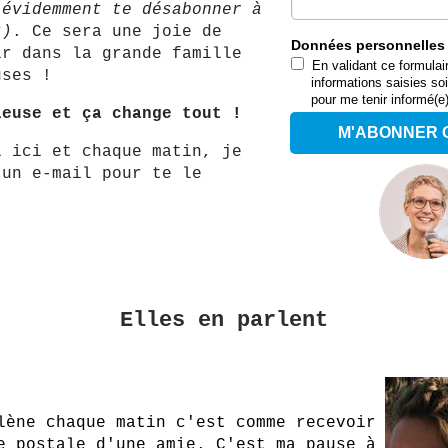
 évidemment te désabonner à
t)
. Ce sera une joie de
Données personnelles 
ir dans la grande famille
En validant ce formulai
uses !
informations saisies so
pour me tenir informé(e)
leuse et ça change tout !
M'ABONNER 
i ici et chaque matin, je
 un e-mail pour te le
)
Elles en parlent
lène chaque matin c'est comme recevoir
e postale d'une amie. C'est ma pause à