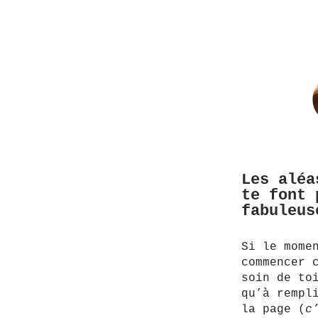
Les aléa
te font 
fabuleus
Si le mome
commencer 
soin de to
qu’à rempl
la page (
c