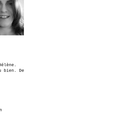
Hélène.
u bien. De
n