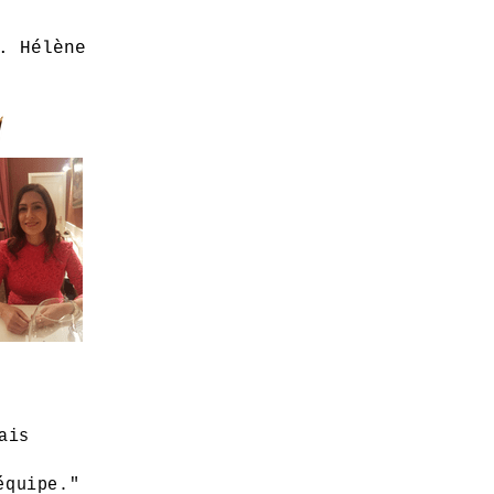
. Hélène
ais
équipe."