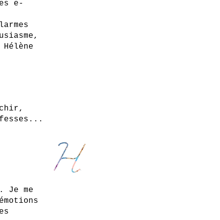
es e-
larmes
usiasme,
 Hélène
chir,
fesses...
. Je me
émotions
es