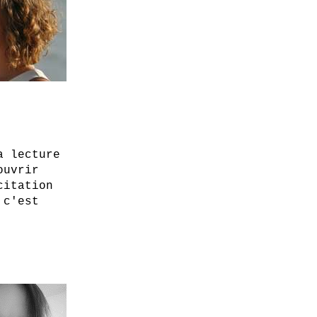
a lecture
ouvrir
citation
 c'est