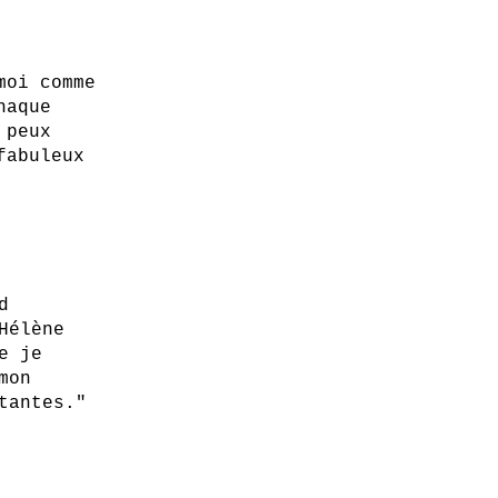
moi comme
haque
 peux
fabuleux
d
Hélène
e je
mon
tantes."