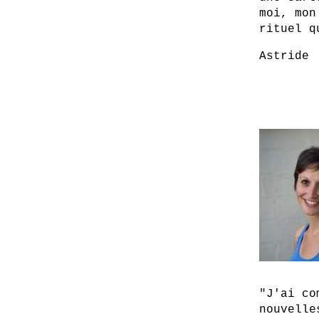
moi, mon
rituel q
Astride
"J'ai co
nouvelle