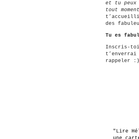
et tu peux
tout momen
t’accueill
des fabule
Tu es fabu
Inscris-to
t’enverrai
rappeler :
"Lire Hé
une cart