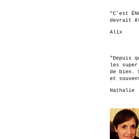
"C’est ÉN
devrait ê
Alix
"Depuis q
les super
de bien. 
et souven
Nathalie