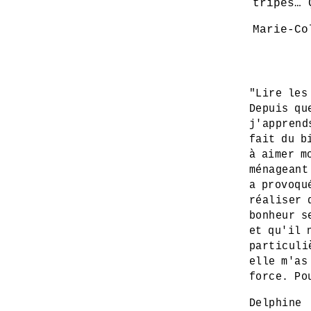
tripes… 
Marie-Co
"Lire les
Depuis qu
j'apprend
fait du b
à aimer m
ménageant
a provoqu
réaliser 
bonheur s
et qu'il 
particuli
elle m'as
force. Po
Delphine