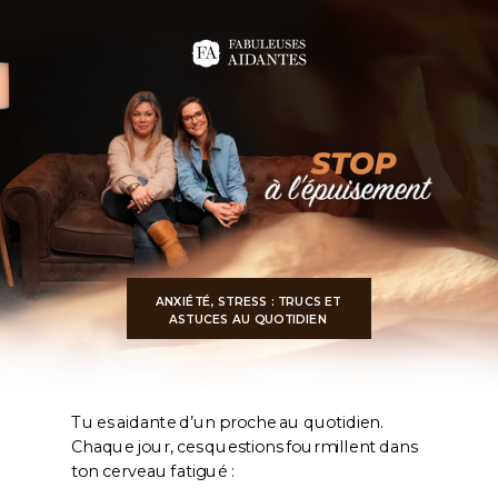
ANXIÉTÉ, STRESS : TRUCS ET
ASTUCES AU QUOTIDIEN
Tu es aidante d’un proche au quotidien.
Chaque jour, ces questions fourmillent dans
ton cerveau fatigué :