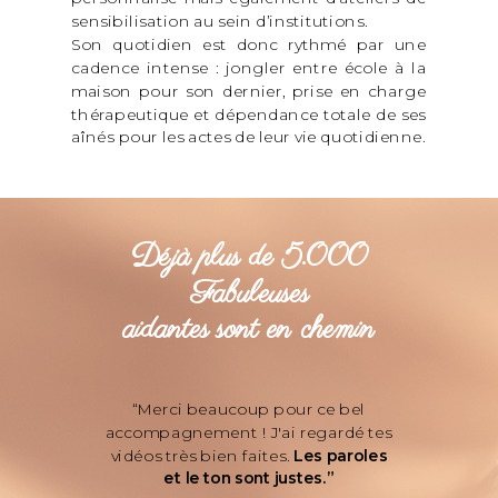
sensibilisation au sein d’institutions.
Son quotidien est donc rythmé par une
cadence intense : jongler entre école à la
maison pour son dernier, prise en charge
thérapeutique et dépendance totale de ses
aînés pour les actes de leur vie quotidienne.
Déjà plus de 5.000
Fabuleuses
aidantes sont en chemin
“Merci beaucoup pour ce bel
accompagnement ! J'ai regardé tes
vidéos très bien faites.
Les paroles
et le ton sont justes.”