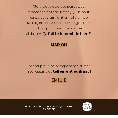
“Je trouve que ces partages
boostent et rassurent (...). En tout
cas, c'est vraiment un plaisir de
partager ce live et d'échanger dans
notre quotidien de maman
aidante.
Ça fait tellement de bien !”
MARION
“Merci pour ce programme super
intéressant et
tellement édifiant !
”
ÉMILIE
aidantes.fabuleusesaufoyer.com
I
Une
question ?