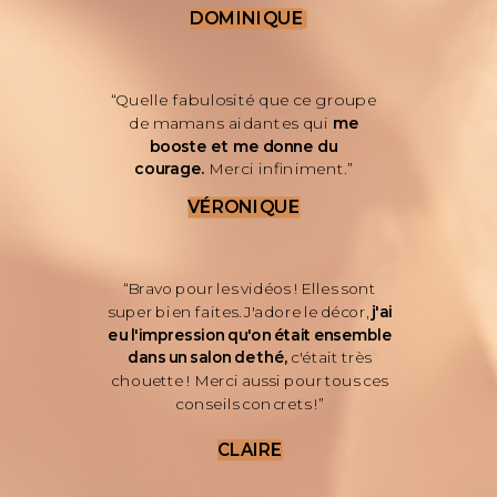
DOMINIQUE
“Quelle fabulosité que ce groupe
de mamans aidantes qui
me
booste et me donne du
courage.
Merci infiniment.”
VÉRONIQUE
“Bravo pour les vidéos ! Elles sont
super bien faites. J'adore le décor,
j'ai
eu l'impression qu'on était ensemble
dans un salon de thé,
c'était très
chouette ! Merci aussi pour tous ces
conseils concrets !”
CLAIRE