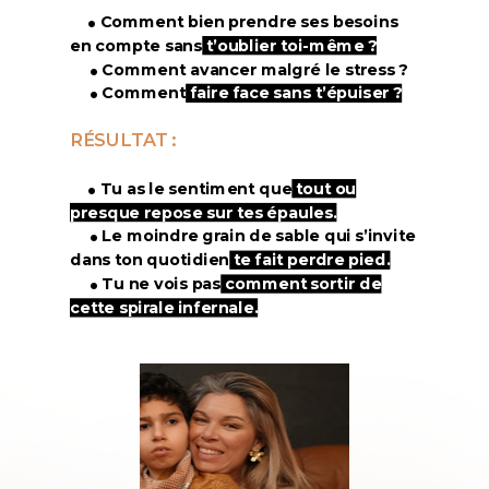
.
Comment bien prendre ses besoins
en compte sans
t’oublier toi-même ?
.
Comment avancer malgré le stress ?
.
Comment
faire face sans t’épuiser ?
RÉSULTAT :
.
Tu as le sentiment que
tout ou
presque repose sur tes épaules.
.
Le moindre grain de sable qui s’invite
dans ton quotidien
te fait perdre pied.
.
Tu ne vois pas
comment sortir de
cette spirale infernale.