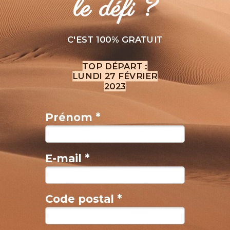
le défi ?
C'EST 100% GRATUIT
TOP DÉPART :
LUNDI 27 FÉVRIER
2023
Prénom *
E-mail *
Code postal *