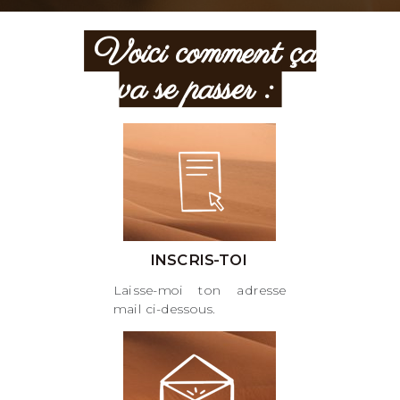
Voici comment ça
va se passer :
INSCRIS-TOI
Laisse-moi ton adresse
mail ci-dessous.